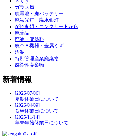
木くず
ガラス屑
廃電池・廃バッテリー
廃蛍光灯・廃水銀灯
がれき類・コンクリートがら
廃薬品
廃油・廃塗料
廃ＯＡ機器・金属くず
汚泥
特別管理産業廃棄物
感染性廃棄物
新着情報
[2026/07/06]
夏期休業日について
[2026/04/09]
ＧＷ休業日について
[2025/11/14]
年末年始休業日について