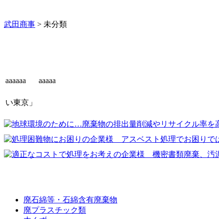
武田商事
>
未分類
aaaaaa
aaaaa
い東京」
廃棄物の種類
廃石綿等・石綿含有廃棄物
廃プラスチック類