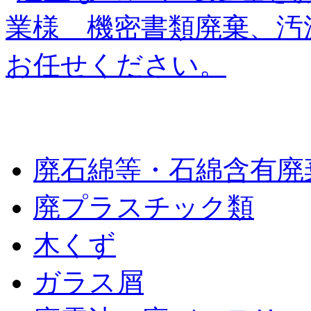
廃棄物の種類
廃石綿等・石綿含有廃
廃プラスチック類
木くず
ガラス屑