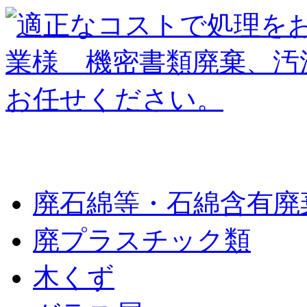
廃棄物の種類
廃石綿等・石綿含有廃
廃プラスチック類
木くず