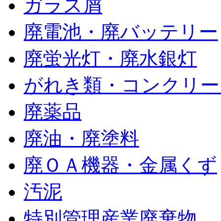
ガラス屑
廃電池・廃バッテリー
廃蛍光灯・廃水銀灯
がれき類・コンクリー
廃薬品
廃油・廃塗料
廃ＯＡ機器・金属くず
汚泥
特別管理産業廃棄物