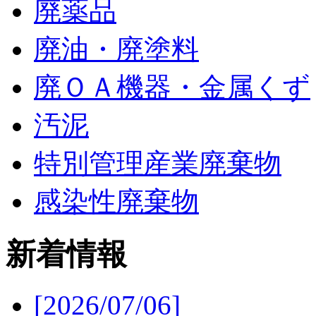
廃薬品
廃油・廃塗料
廃ＯＡ機器・金属くず
汚泥
特別管理産業廃棄物
感染性廃棄物
新着情報
[2026/07/06]