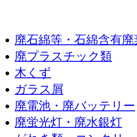
廃棄物の種類
廃石綿等・石綿含有廃
廃プラスチック類
木くず
ガラス屑
廃電池・廃バッテリー
廃蛍光灯・廃水銀灯