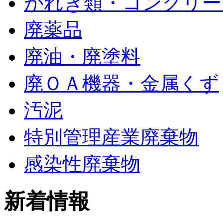
がれき類・コンクリー
廃薬品
廃油・廃塗料
廃ＯＡ機器・金属くず
汚泥
特別管理産業廃棄物
感染性廃棄物
新着情報