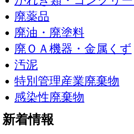
がれき類・コンクリー
廃薬品
廃油・廃塗料
廃ＯＡ機器・金属くず
汚泥
特別管理産業廃棄物
感染性廃棄物
新着情報