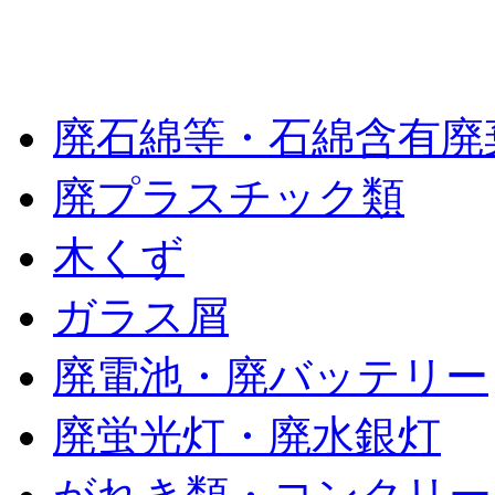
廃棄物の種類
廃石綿等・石綿含有廃
廃プラスチック類
木くず
ガラス屑
廃電池・廃バッテリー
廃蛍光灯・廃水銀灯