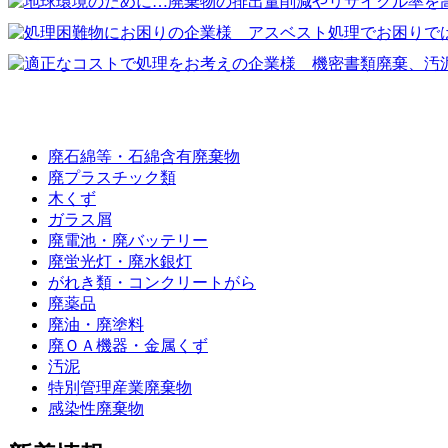
廃棄物の種類
廃石綿等・石綿含有廃棄物
廃プラスチック類
木くず
ガラス屑
廃電池・廃バッテリー
廃蛍光灯・廃水銀灯
がれき類・コンクリートがら
廃薬品
廃油・廃塗料
廃ＯＡ機器・金属くず
汚泥
特別管理産業廃棄物
感染性廃棄物