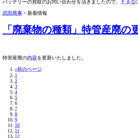
バッテリーの買取のお問い合わせを頂きましたので、
ＦＡＱ
武田商事
>
新着情報
「廃棄物の種類」特管産廃の
特管産廃の
内容
を更新いたしました。
«前のページ
1
2
3
4
5
6
7
8
9
10
11
12