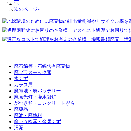
13
次のページ»
廃棄物の種類
廃石綿等・石綿含有廃棄物
廃プラスチック類
木くず
ガラス屑
廃電池・廃バッテリー
廃蛍光灯・廃水銀灯
がれき類・コンクリートがら
廃薬品
廃油・廃塗料
廃ＯＡ機器・金属くず
汚泥