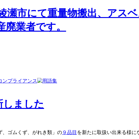
新しました
ず、ゴムくず、がれき類」の
９品目
を新たに取扱い出来る様に