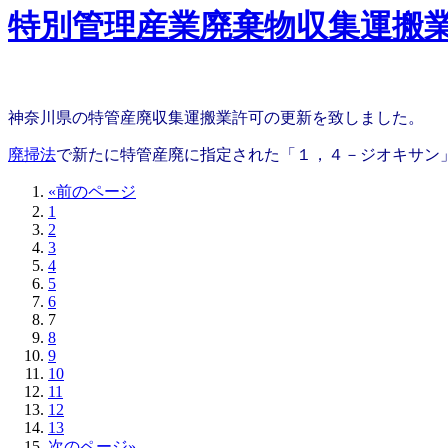
特別管理産業廃棄物収集運搬
神奈川県の特管産廃収集運搬業許可の更新を致しました。
廃掃法
で新たに特管産廃に指定された「１，４－ジオキサン
«前のページ
1
2
3
4
5
6
7
8
9
10
11
12
13
次のページ»