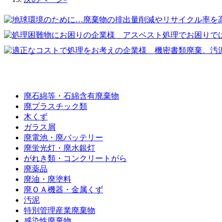
廃棄物の種類
廃石綿等・石綿含有廃棄物
廃プラスチック類
木くず
ガラス屑
廃電池・廃バッテリー
廃蛍光灯・廃水銀灯
がれき類・コンクリートがら
廃薬品
廃油・廃塗料
廃ＯＡ機器・金属くず
汚泥
特別管理産業廃棄物
感染性廃棄物